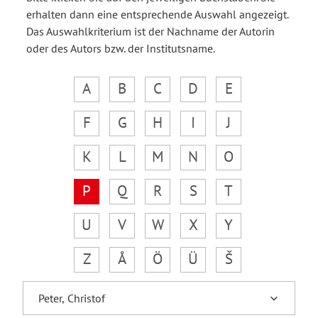
erhalten dann eine entsprechende Auswahl angezeigt.
Das Auswahlkriterium ist der Nachname der Autorin
oder des Autors bzw. der Institutsname.
A
B
C
D
E
F
G
H
I
J
K
L
M
N
O
P
Q
R
S
T
U
V
W
X
Y
Z
Å
Ö
Ü
Š