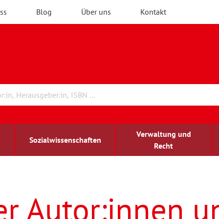
ss
Blog
Über uns
Kontakt
Verwaltung und
Sozialwissenschaften
Recht
rchitektur
ildungsforschung
irchenrecht
Erwachsenenbildung
blind-sehbehindert
er Autor:innen u