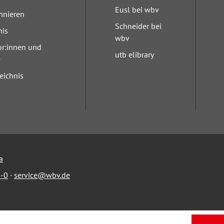
Eusl bei wbv
nnieren
Schneider bei
nis
wbv
or:innen und
utb elibrary
e
eichnis
a
-0
·
service@wbv.de