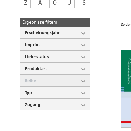
Z
Å
Ö
Ü
Š
Forum Arbeitslehre
Ergebnisse filtern
Sortie
Erscheinungsjahr
Imprint
Lieferstatus
Produktart
Reihe
Typ
Zugang