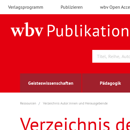
Verlagsprogramm
Publizieren
wbv Open Acce
Geisteswissenschaften
Pädagogik
Ressourcen
Verzeichnis Autor:innen und Herausgebende
Archäologie
Arbeitsmarktforschung
Berufs- und Wirtschaftspädagogik
Außenwirtschaft
berufsbildung
A
B
K
Verzeichnis d