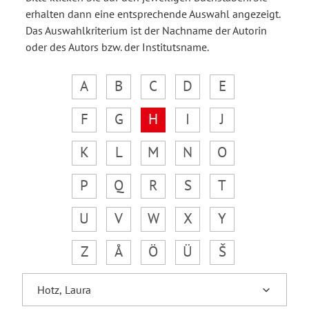
erhalten dann eine entsprechende Auswahl angezeigt.
Das Auswahlkriterium ist der Nachname der Autorin
oder des Autors bzw. der Institutsname.
A
B
C
D
E
F
G
H
I
J
K
L
M
N
O
P
Q
R
S
T
U
V
W
X
Y
Z
Å
Ö
Ü
Š