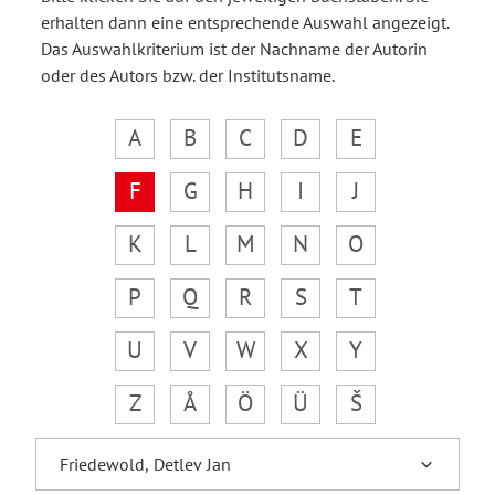
erhalten dann eine entsprechende Auswahl angezeigt.
Das Auswahlkriterium ist der Nachname der Autorin
oder des Autors bzw. der Institutsname.
A
B
C
D
E
F
G
H
I
J
K
L
M
N
O
P
Q
R
S
T
U
V
W
X
Y
Z
Å
Ö
Ü
Š