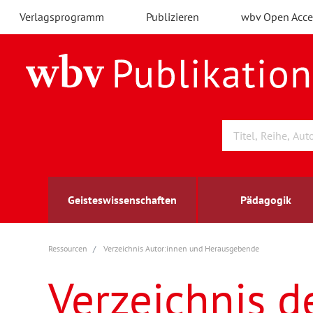
Verlagsprogramm
Publizieren
wbv Open Acce
Geisteswissenschaften
Pädagogik
Ressourcen
Verzeichnis Autor:innen und Herausgebende
Archäologie
Arbeitsmarktforschung
Berufs- und Wirtschaftspädagogik
Außenwirtschaft
berufsbildung
A
B
K
Verzeichnis d