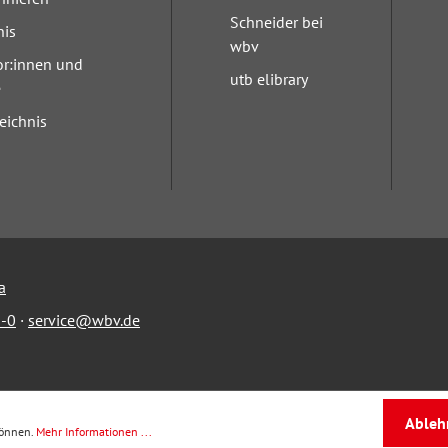
Schneider bei
nis
wbv
or:innen und
utb elibrary
e
eichnis
a
-0
·
service@wbv.de
Ableh
können.
Mehr Informationen ...