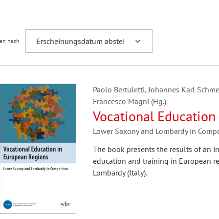
Fremdsprachenforschung
ren nach
Paolo Bertuletti, Johannes Karl Sch
Francesco Magni (Hg.)
Vocational Education
Lower Saxony and Lombardy in Compa
The book presents the results of an i
education and training in European r
Lombardy (Italy).