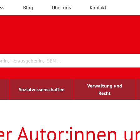
ss
Blog
Über uns
Kontakt
Verwaltung und
Sozialwissenschaften
Recht
rchitektur
ildungsforschung
irchenrecht
Erwachsenenbildung
blind-sehbehindert
er Autor:innen u