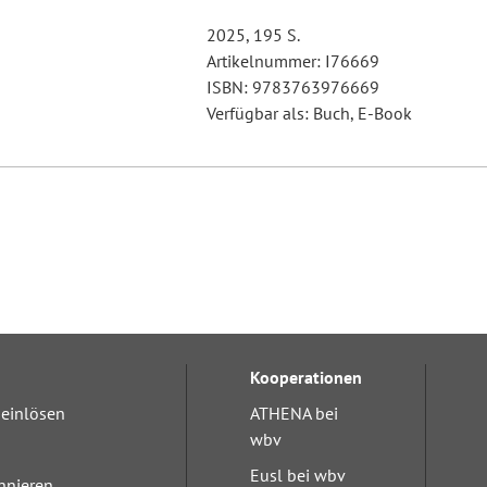
2025, 195 S.
Artikelnummer: I76669
ISBN: 9783763976669
Verfügbar als: Buch, E-Book
Kooperationen
einlösen
ATHENA bei
wbv
Eusl bei wbv
nnieren