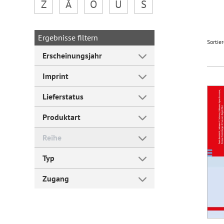
Z
Å
Ö
Ü
Š
Forum Arbeitslehre
Ergebnisse filtern
Sortie
Erscheinungsjahr
Imprint
Lieferstatus
Produktart
Reihe
Typ
Zugang