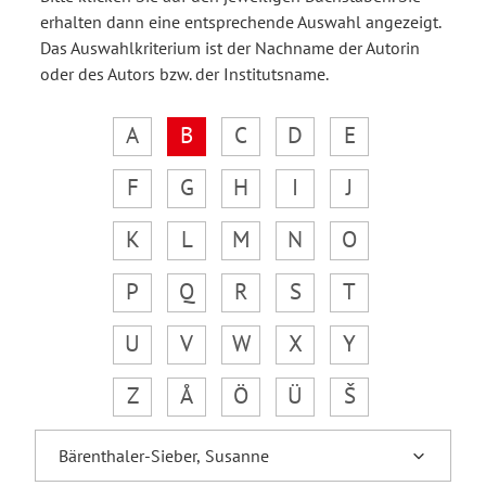
erhalten dann eine entsprechende Auswahl angezeigt.
Das Auswahlkriterium ist der Nachname der Autorin
oder des Autors bzw. der Institutsname.
A
B
C
D
E
F
G
H
I
J
K
L
M
N
O
P
Q
R
S
T
U
V
W
X
Y
Z
Å
Ö
Ü
Š