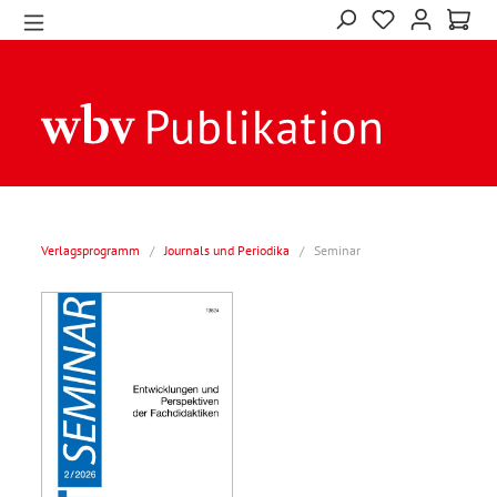
Verlagsprogramm
/
Journals und Periodika
/
Seminar