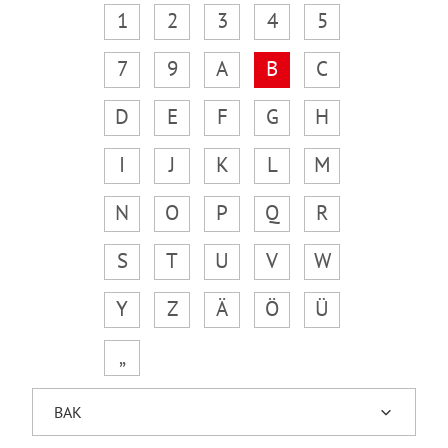
1
2
3
4
5
7
9
A
B
C
D
E
F
G
H
I
J
K
L
M
N
O
P
Q
R
S
T
U
V
W
Y
Z
Ä
Ö
Ü
„