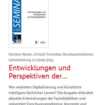
Daniela Worek, Christof Schreiber, Bundesarbeitskreis
Lehrerbildung e.V. (bak) (Hg.)
Entwicklungen und
Perspektiven der
Fachdidaktiken
Wie verändern Digitalisierung und Künstliche
Intelligenz fachliches Lernen? Die Ausgabe diskutiert
aktuelle Entwicklungen der Fachdidaktiken und
präsentiert Forschungsergebnisse, Konzepte und