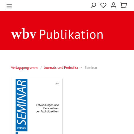
Verlagsprogramm
/
Journals und Periodika
/
Seminar