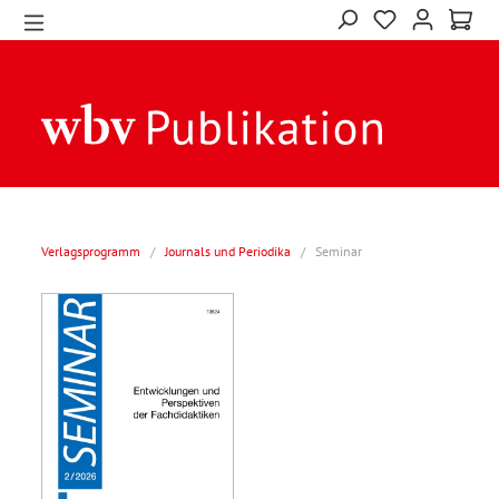
Verlagsprogramm
/
Journals und Periodika
/
Seminar