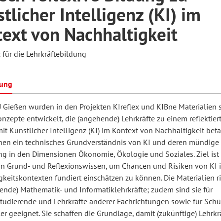
tlicher Intelligenz (KI) im
ext von Nachhaltigkeit
hilosophie
oziale Arbeit
orum Erwachsenenbildung
Schule und Unterricht
 für die Lehrkräftebildung
chul- und Unterrichtsforschung
AB-Forum
bung
U Gießen wurden in den Projekten KIreflex und KIBne Materialien 
ersonal- und
zepte entwickelt, die (angehende) Lehrkräfte zu einem reflektier
oSch
rganisationsentwicklung
t Künstlicher Intelligenz (KI) im Kontext von Nachhaltigkeit befä
hen ein technisches Grundverständnis von KI und deren mündige
 in den Dimensionen Ökonomie, Ökologie und Soziales. Ziel ist 
eminar
n Grund- und Reflexionswissen, um Chancen und Risiken von KI 
keitskontexten fundiert einschätzen zu können. Die Materialien ri
ende) Mathematik- und Informatiklehrkräfte; zudem sind sie für
eitschrift für
tudierende und Lehrkräfte anderer Fachrichtungen sowie für Schü
r geeignet. Sie schaffen die Grundlage, damit (zukünftige) Lehrkrä
remdsprachenforschung