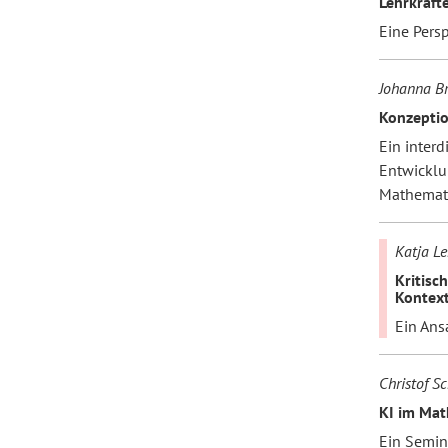
Lehrkräfte
Eine Persp
Johanna Br
Konzeptio
Ein interd
Entwicklu
Mathemat
Katja L
Kritisc
Kontext
Ein Ans
Christof S
KI im Mat
Ein Semin