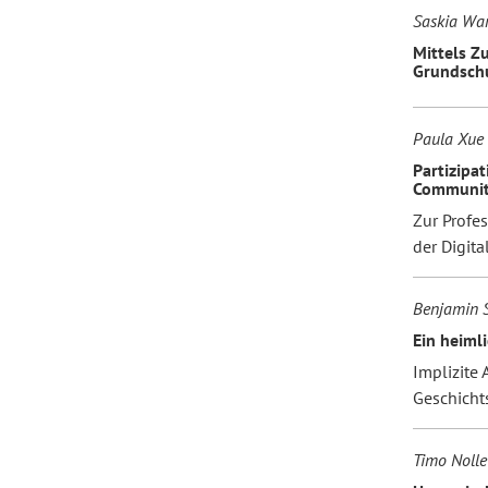
Saskia War
Mittels Z
Grundsch
Paula Xue
Partizipa
Communiti
Zur Profe
der Digital
Benjamin S
Ein heiml
Implizite
Geschichts
Timo Nolle