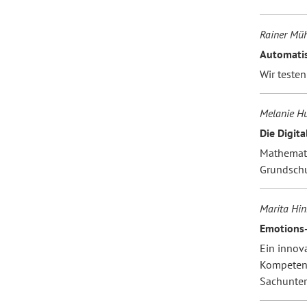
Rainer Müh
Automatis
Wir testen
Melanie H
Die Digita
Mathemati
Grundsch
Marita Hin
Emotions-
Ein innov
Kompetenz
Sachunterr