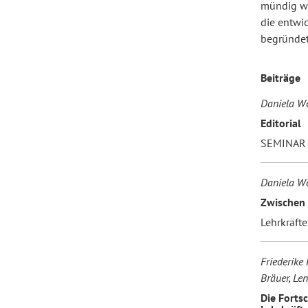
mündig we
die entwi
begründet
Forum Arbeitslehre
Beiträge
Daniela Wo
Editorial
SEMINAR 
Daniela W
Zwischen 
Lehrkräft
Friederike 
Bräuer, Le
Die Forts