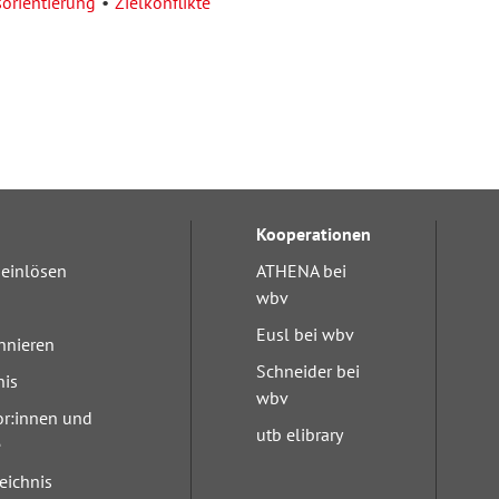
sorientierung
Zielkonflikte
Kooperationen
einlösen
ATHENA bei
wbv
Eusl bei wbv
nnieren
Schneider bei
nis
wbv
or:innen und
utb elibrary
e
eichnis