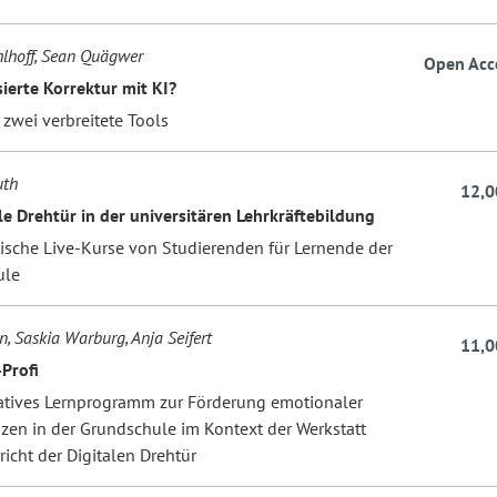
lhoff, Sean Quägwer
Open Acc
ierte Korrektur mit KI?
 zwei verbreitete Tools
uth
12,0
le Drehtür in der universitären Lehrkräftebildung
sche Live-Kurse von Studierenden für Lernende der
ule
n, Saskia Warburg, Anja Seifert
11,0
Profi
atives Lernprogramm zur Förderung emotionaler
en in der Grundschule im Kontext der Werkstatt
icht der Digitalen Drehtür