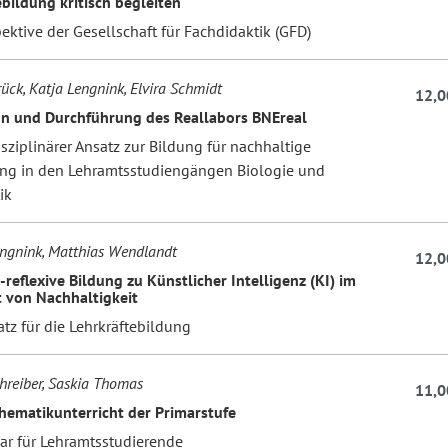
bildung kritisch begleiten
ektive der Gesellschaft für Fachdidaktik (GFD)
ück, Katja Lengnink, Elvira Schmidt
12,0
n und Durchführung des Reallabors BNEreal
isziplinärer Ansatz zur Bildung für nachhaltige
ng in den Lehramtsstudiengängen Biologie und
ik
engnink, Matthias Wendlandt
12,0
h-reflexive Bildung zu Künstlicher Intelligenz (KI) im
 von Nachhaltigkeit
atz für die Lehrkräftebildung
chreiber, Saskia Thomas
11,0
hematikunterricht der Primarstufe
ar für Lehramtsstudierende