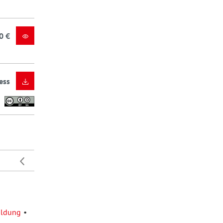
0 €
ess
ildung