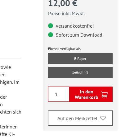
12,00 €
Preise inkl. MwSt.
versandkostenfrei
Sofort zum Download
Ebenso verfügbar als:
E-Paper
sowie
Zeitschrift
ten
higen. Im
In den
der
Warenkorb
in
chten sich
Auf den Merkzettel
lerinnen
fte KI-