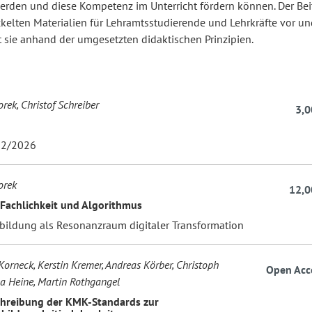
rden und diese Kompetenz im Unterricht fördern können. Der Beit
ckelten Materialien für Lehramtsstudierende und Lehrkräfte vor un
 sie anhand der umgesetzten didaktischen Prinzipien.
rek, Christof Schreiber
3,0
2/2026
orek
12,0
Fachlichkeit und Algorithmus
ebildung als Resonanzraum digitaler Transformation
Korneck, Kerstin Kremer, Andreas Körber, Christoph
Open Acc
na Heine, Martin Rothgangel
chreibung der KMK-Standards zur