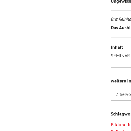
Ungewissh
Brit Reinh
Das Ausbi
Inhalt
SEMINAR 
weitere I
Zitierv
Schlagwo
Bildung f