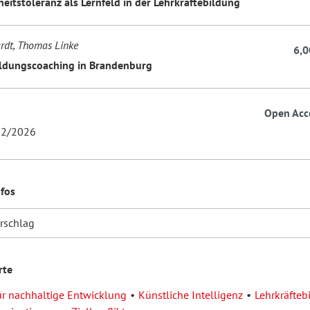
eitstoleranz als Lernfeld in der Lehrkräftebildung
ardt, Thomas Linke
6,0
ldungscoaching in Brandenburg
Open Acc
2/2026
nfos
orschlag
rte
ür nachhaltige Entwicklung
Künstliche Intelligenz
Lehrkräfteb