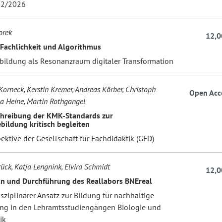
2/2026
orek
12,0
Fachlichkeit und Algorithmus
ebildung als Resonanzraum digitaler Transformation
Korneck, Kerstin Kremer, Andreas Körber, Christoph
Open Acc
na Heine, Martin Rothgangel
chreibung der KMK-Standards zur
bildung kritisch begleiten
ektive der Gesellschaft für Fachdidaktik (GFD)
ück, Katja Lengnink, Elvira Schmidt
12,0
n und Durchführung des Reallabors BNEreal
isziplinärer Ansatz zur Bildung für nachhaltige
ng in den Lehramtsstudiengängen Biologie und
ik