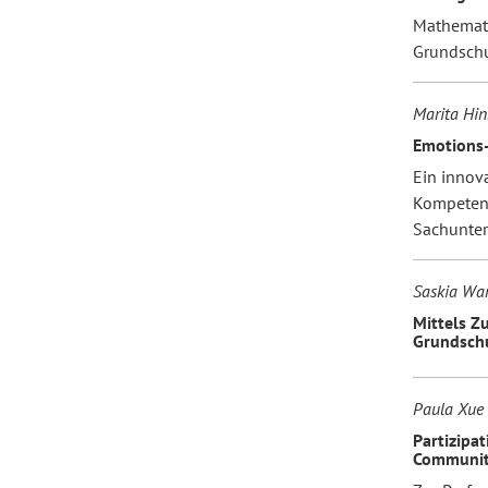
Mathemati
Grundsch
Marita Hin
Emotions-
Ein innov
Kompetenz
Sachunterr
Saskia War
Mittels Z
Grundsch
Paula Xue
Partizipa
Communiti