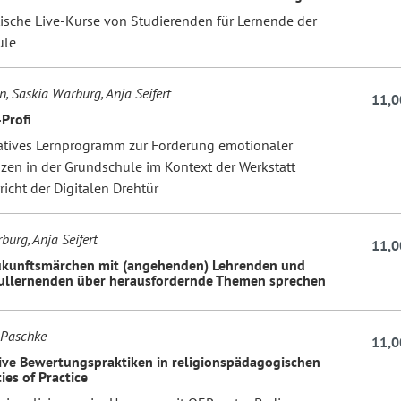
sche Live-Kurse von Studierenden für Lernende der
ule
n, Saskia Warburg, Anja Seifert
11,0
Profi
atives Lernprogramm zur Förderung emotionaler
en in der Grundschule im Kontext der Werkstatt
icht der Digitalen Drehtür
burg, Anja Seifert
11,0
ukunftsmärchen mit (angehenden) Lehrenden und
ullernenden über herausfordernde Themen sprechen
 Paschke
11,0
tive Bewertungspraktiken in religionspädagogischen
es of Practice