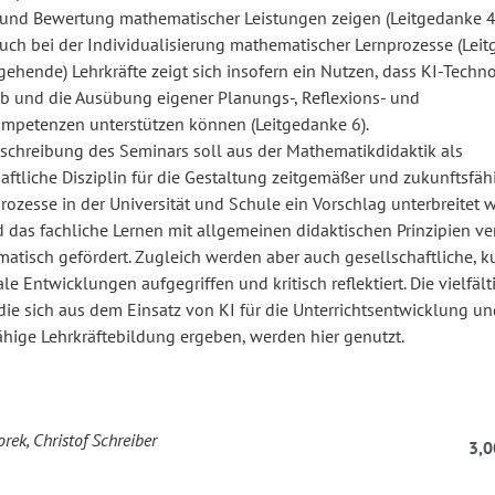
und Bewertung mathematischer Leistungen zeigen (Leitgedanke 4
uch bei der Individualisierung mathematischer Lernprozesse (Lei
ngehende) Lehrkräfte zeigt sich insofern ein Nutzen, dass KI-Techn
b und die Ausübung eigener Planungs-, Reflexions- und
mpetenzen unterstützen können (Leitgedanke 6).
eschreibung des Seminars soll aus der Mathematikdidaktik als
ftliche Disziplin für die Gestaltung zeitgemäßer und zukunftsfäh
ozesse in der Universität und Schule ein Vorschlag unterbreitet 
d das fachliche Lernen mit allgemeinen didaktischen Prinzipien v
atisch gefördert. Zugleich werden aber auch gesellschaftliche, ku
e Entwicklungen aufgegriffen und kritisch reflektiert. Die vielfält
die sich aus dem Einsatz von KI für die Unterrichtsentwicklung un
ähige Lehrkräftebildung ergeben, werden hier genutzt.
rek, Christof Schreiber
3,0