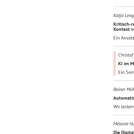
Katja Leng
Kritisch-r
Kontext v
Ein Ansatz
Christof
KI im M
Ein Sem
Rainer Müh
Automatis
Wir testen
Melanie H
Die Digita