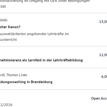
ssionalisierung im Umgang mit OER unter Bedingungen
ität
tello
13,0
icher Kanon?
 Auswahlkriterien angehender Lehrkräfte im
unterricht
12,0
eitstoleranz als Lernfeld in der Lehrkräftebildung
ardt, Thomas Linke
6,0
ldungscoaching in Brandenburg
Open Acc
2/2026