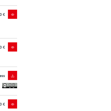
0 €
0 €
ess
0 €