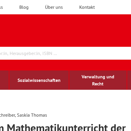
ss
Blog
Über uns
Kontakt
Verwaltung und
Sozialwissenschaften
Recht
rchitektur
chreibwissenschaft
irchenrecht
lind-sehbehindert
Erwachsenenbildung
Schreiber, Saskia Thomas
m Mathematikunterricht der
ulturelle Bildung
rühkindliche Bildung
ochschule und Wissenschaft
assrecht
vb forum