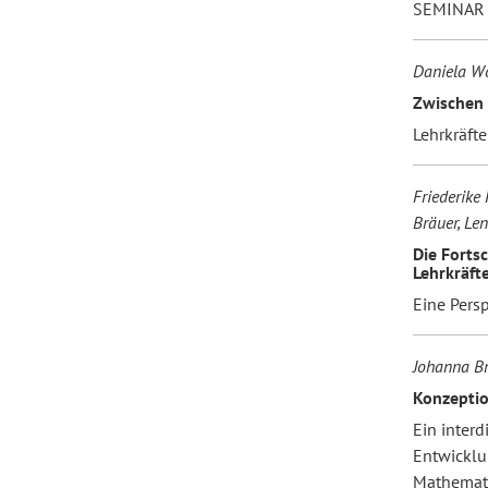
SEMINAR 
Daniela W
Zwischen 
Lehrkräft
Friederike 
Bräuer, Le
Die Forts
Lehrkräfte
Eine Persp
Johanna Br
Konzeptio
Ein interd
Entwicklu
Mathemat