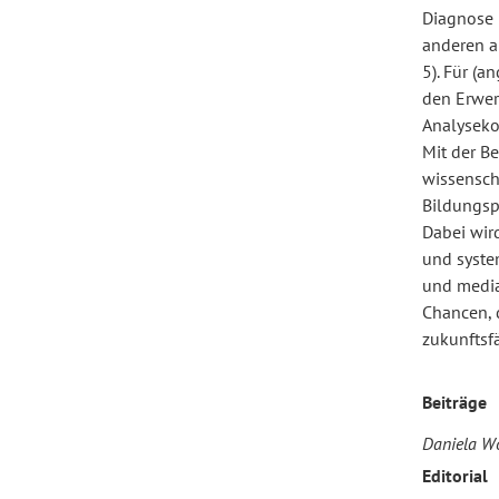
Diagnose 
anderen a
Forum Arbeitslehre
5). Für (a
den Erwer
Analyseko
Mit der B
wissenscha
Bildungspr
Dabei wir
und system
und medial
Chancen, 
zukunftsf
Beiträge
Daniela Wo
Editorial