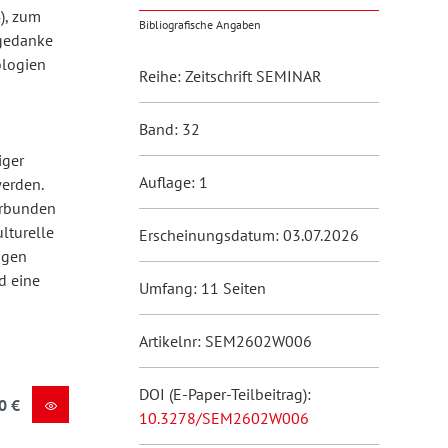
), zum
Bibliografische Angaben
tgedanke
ologien
Reihe: Zeitschrift SEMINAR
Band: 32
iger
Auflage: 1
werden.
erbunden
lturelle
Erscheinungsdatum: 03.07.2026
igen
d eine
Umfang: 11 Seiten
Artikelnr: SEM2602W006
DOI (E-Paper-Teilbeitrag):
0 €
10.3278/SEM2602W006