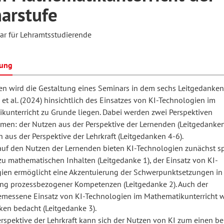
arstufe
ar für Lehramtsstudierende
hilosophie
oziale Arbeit
orum Erwachsenenbildung
Schule und Unterricht
bung
chul- und Unterrichtsforschung
AB-Forum
en wird die Gestaltung eines Seminars in dem sechs Leitgedanke
et al. (2024) hinsichtlich des Einsatzes von KI-Technologien im
kunterricht zu Grunde liegen. Dabei werden zwei Perspektiven
ersonal- und
oSch
en: der Nutzen aus der Perspektive der Lernenden (Leitgedanken
rganisationsentwicklung
 aus der Perspektive der Lehrkraft (Leitgedanken 4-6).
auf den Nutzen der Lernenden bieten KI-Technologien zunächst sp
u mathematischen Inhalten (Leitgedanke 1), der Einsatz von KI-
eminar
ien ermöglicht eine Akzentuierung der Schwerpunktsetzungen in
ng prozessbezogener Kompetenzen (Leitgedanke 2). Auch der
emessene Einsatz von KI-Technologien im Mathematikunterricht w
eitschrift für
ken bedacht (Leitgedanke 3).
remdsprachenforschung
rspektive der Lehrkraft kann sich der Nutzen von KI zum einen be