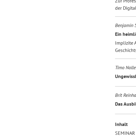
Zur Profe
der Digital
Benjamin S
Ein heiml
Implizite
Geschichts
Timo Nolle
Ungewissh
Brit Reinh
Das Ausbi
Inhalt
SEMINAR 