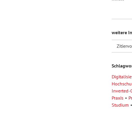
weitere I
Zitierv
Schlagwo
Digitalisi
Hochschu
Inverted-
Praxis
P
Studium