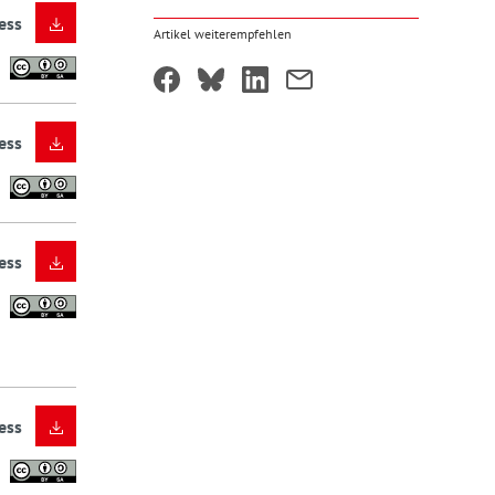
ess
Artikel weiterempfehlen
ess
ess
ess