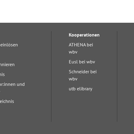
Kooperationen
einlösen
ATHENA bei
wbv
Eusl bei wbv
nnieren
Schneider bei
nis
wbv
or:innen und
utb elibrary
e
eichnis