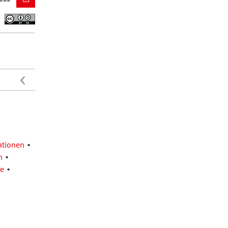
ationen
n
e