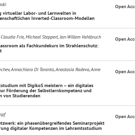
nski
Open Acc
 virtueller Labor- und Lernwelten in
enschaftlichen Inverted-Classroom-Modellen
, Claudia Frie, Michael Steppert, Jan-Willem Vahlbruch
Open Acc
lassroom als Fachkundekurs im Strahlenschutz:
t
chev, Annachiara Di Taranto, Anastasia Radeva, Anne
Open Acc
tstudium mit DigikoS meistern – ein digitales
ur Förderung der Selbstlernkompetenz und
n von Studierenden
mpf
Open Acc
tzwerk: ein phasenübergreifendes Seminarprojekt
rung digitaler Kompetenzen im Lehramtsstudium