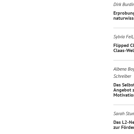
Dirk Burdi
Erprobung
naturwiss
Sylvia Feil
Flipped C
Claas-Wel
Albena Boy
Schreiber
Das Selbs
Angebot z
Motivatio
Sarah Stu
Das L2-Ne
zur Förde