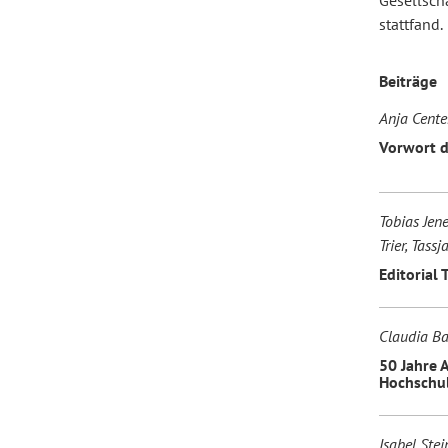
Gesellsch
stattfand.
Forum Arbeitslehre
Beiträge
Anja Cente
Vorwort d
Tobias Jene
Trier, Tass
Editorial
Claudia Ba
50 Jahre 
Hochschul
Isabel Stei