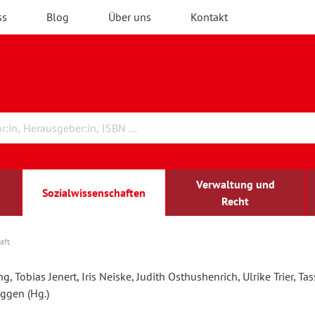
ss
Blog
Über uns
Kontakt
Verwaltung und
Sozialwissenschaften
Recht
aft
rchitektur
chreibwissenschaft
irchenrecht
lind-sehbehindert
Erwachsenenbildung
g, Tobias Jenert, Iris Neiske, Judith Osthushenrich, Ulrike Trier, Tas
ggen (Hg.)
ulturelle Bildung
rühkindliche Bildung
ochschule und Wissenschaft
assrecht
vb forum