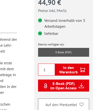
44,90 €
Preise inkl. MwSt.
Versand innerhalb von 3
Arbeitstagen
lieferbar
ährend der
Ebenso verfügbar als:
e Lehr-
elt
E-Book (PDF)
ie erste
In den
 mit dem
Warenkorb
eiträge in
nd
E-Book (PDF)
den in der
im Open Access
ner
tschen
Auf den Merkzettel