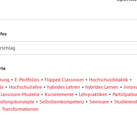
nfos
orschlag
rte
erung
E-Portfolios
Flipped Classroom
Hochschuldidaktik
le
Hochschullehre
hybrides Lehren
hybrides Lernen
Innov
Classroom-Modelle
Kurselemente
Lehrpraktiken
Partizipatio
rüfungskonzepte
Selbstlernkompetenz
Seminare
Studierend
Transformationen