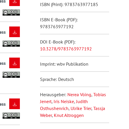
ess
ISBN (Print): 9783763977185
ISBN E-Book (PDF):
9783763977192
ess
DOI E-Book (PDF):
10.3278/9783763977192
ess
Imprint: wbv Publikation
Sprache: Deutsch
Herausgeber:
Nerea Vöing
,
Tobias
Jenert
,
Iris Neiske
,
Judith
ess
Osthushenrich
,
Ulrike Trier
,
Tassja
Weber
,
Knut Altroggen