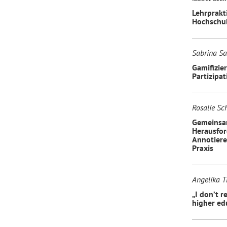
Lehrprakt
Hochschu
Sabrina Sai
Gamifizie
Partizipat
Rosalie S
Gemeinsa
Herausfor
Annotiere
Praxis
Angelika T
„I don’t r
higher ed