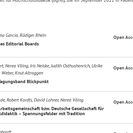
aft für Hochschuldidaktik (dghd), die im September 2022 in Pader
no García, Rüdiger Rhein
Open Acc
es Editorial Boards
rt, Nerea Vöing, Iris Neiske, Judith Osthushenrich, Ulrike
Open Acc
ja Weber, Knut Altroggen
 Tagungsband Blickpunkt
de, Robert Kordts, David Lohner, Nerea Vöing
Open Acc
Arbeitsgemeinschaft bzw. Deutsche Gesellschaft für
didaktik – Spannungsfelder mit Tradition
nhardt