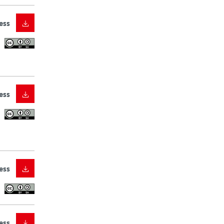
ess
ess
ess
ess