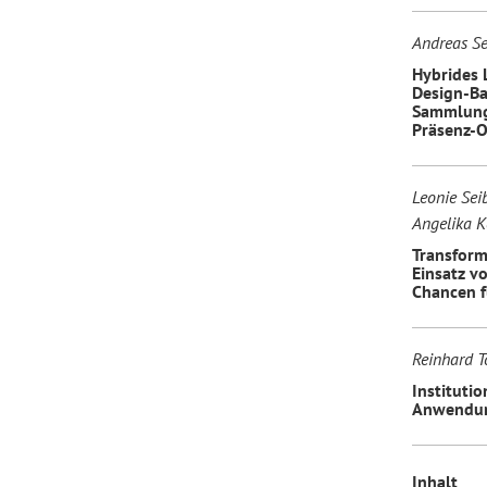
Andreas Se
Hybrides L
Design-Ba
Sammlung
Präsenz-O
Leonie Seib
Angelika K
Transform
Einsatz v
Chancen f
Reinhard To
Instituti
Anwendung
Inhalt