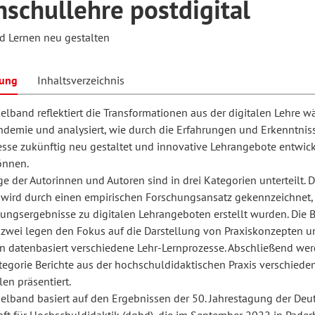
schullehre postdigital
d Lernen neu gestalten
hilosophie
oziale Arbeit
orum Erwachsenenbildung
Schule und Unterricht
bung
Inhaltsverzeichnis
lband reflektiert die Transformationen aus der digitalen Lehre w
chul- und Unterrichtsforschung
AB-Forum
demie und analysiert, wie durch die Erfahrungen und Erkenntniss
esse zukünftig neu gestaltet und innovative Lehrangebote entwick
ersonal- und
önnen.
oSch
ge der Autorinnen und Autoren sind in drei Kategorien unterteilt. D
rganisationsentwicklung
 wird durch einen empirischen Forschungsansatz gekennzeichnet,
ungsergebnisse zu digitalen Lehrangeboten erstellt wurden. Die B
 zwei legen den Fokus auf die Darstellung von Praxiskonzepten u
eminar
ren datenbasiert verschiedene Lehr-Lernprozesse. Abschließend wer
tegorie Berichte aus der hochschuldidaktischen Praxis verschiede
en präsentiert.
eitschrift für
lband basiert auf den Ergebnissen der 50. Jahrestagung der Deu
remdsprachenforschung