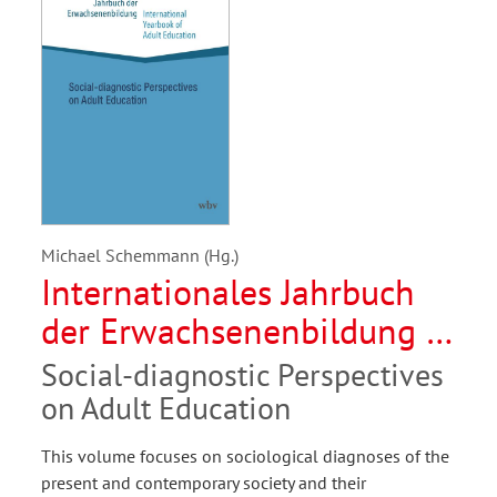
Michael Schemmann (Hg.)
Internationales Jahrbuch
der Erwachsenenbildung /
International Yearbook of
Social-diagnostic Perspectives
Adult Education 2025
on Adult Education
This volume focuses on sociological diagnoses of the
present and contemporary society and their