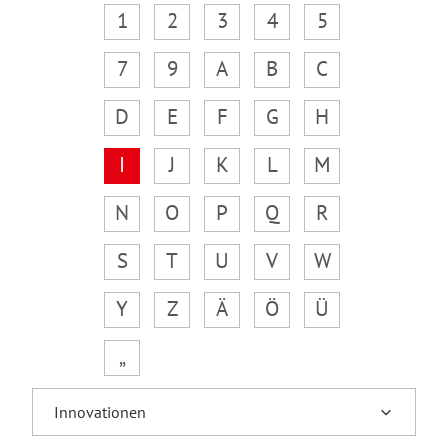
1
2
3
4
5
7
9
A
B
C
D
E
F
G
H
I
J
K
L
M
N
O
P
Q
R
S
T
U
V
W
Y
Z
Ä
Ö
Ü
„