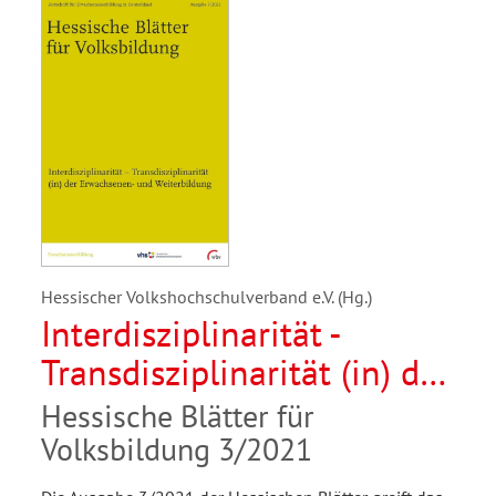
Hessischer Volkshochschulverband e.V. (Hg.)
Interdisziplinarität -
Transdisziplinarität (in) der
Erwachsenen- und
Hessische Blätter für
Weiterbildung
Volksbildung 3/2021