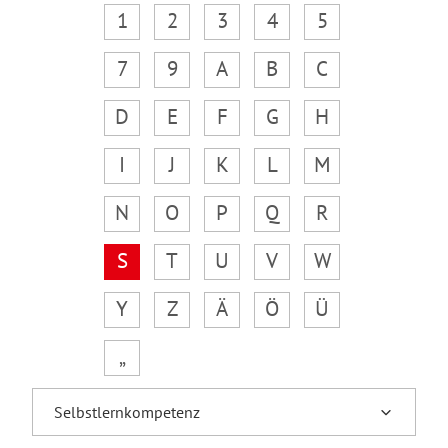
1
2
3
4
5
7
9
A
B
C
D
E
F
G
H
I
J
K
L
M
N
O
P
Q
R
S
T
U
V
W
Y
Z
Ä
Ö
Ü
„