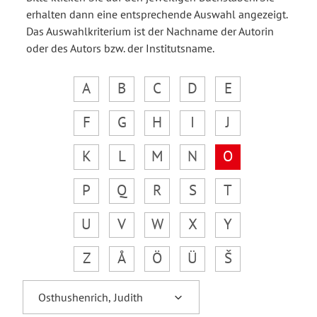
erhalten dann eine entsprechende Auswahl angezeigt.
Das Auswahlkriterium ist der Nachname der Autorin
oder des Autors bzw. der Institutsname.
A
B
C
D
E
F
G
H
I
J
K
L
M
N
O
P
Q
R
S
T
U
V
W
X
Y
Z
Å
Ö
Ü
Š