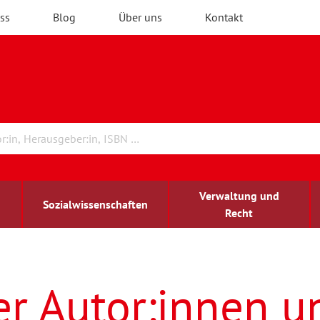
ss
Blog
Über uns
Kontakt
Verwaltung und
Sozialwissenschaften
Recht
rchitektur
ildungsforschung
irchenrecht
Erwachsenenbildung
blind-sehbehindert
er Autor:innen u