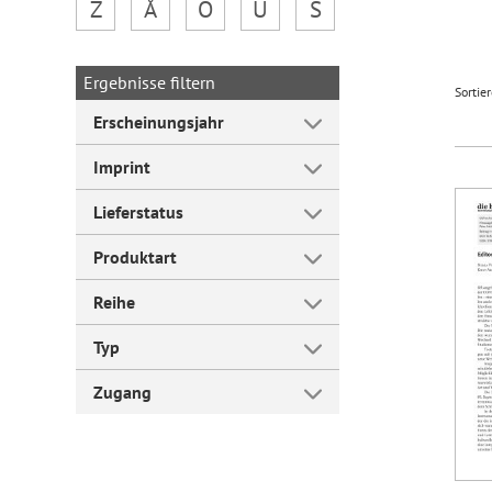
Z
Å
Ö
Ü
Š
Forum Arbeitslehre
Ergebnisse filtern
Sortie
Erscheinungsjahr
Imprint
Lieferstatus
Produktart
Reihe
Typ
Zugang