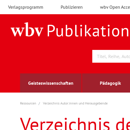
Verlagsprogramm
Publizieren
wbv Open Acce
Geisteswissenschaften
Pädagogik
Ressourcen
Verzeichnis Autor:innen und Herausgebende
Archäologie
Arbeitsmarktforschung
Berufs- und Wirtschaftspädagogik
Außenwirtschaft
berufsbildung
A
B
K
Verzeichnis d