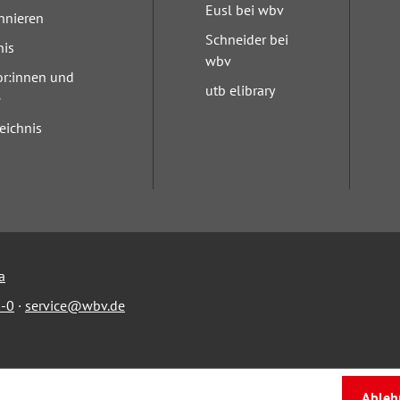
Eusl bei wbv
nnieren
Schneider bei
nis
wbv
or:innen und
utb elibrary
e
eichnis
a
-0
·
service@wbv.de
Ableh