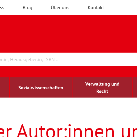
ss
Blog
Über uns
Kontakt
Verwaltung und
Sozialwissenschaften
Recht
rchitektur
ildungsforschung
irchenrecht
Erwachsenenbildung
blind-sehbehindert
er Autor:innen u