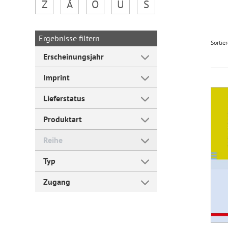
Z
Å
Ö
Ü
Š
Forum Arbeitslehre
Ergebnisse filtern
Sortie
Erscheinungsjahr
Imprint
Lieferstatus
Produktart
Reihe
Typ
Zugang