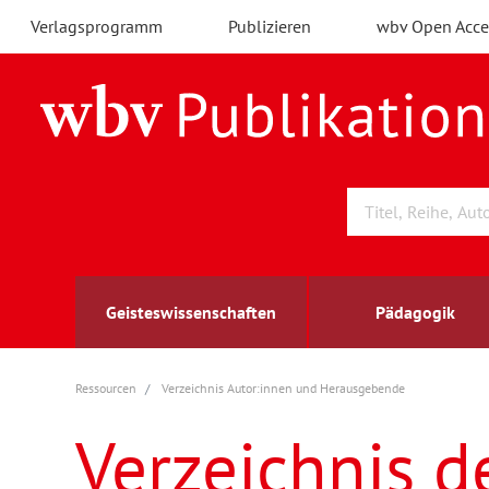
Verlagsprogramm
Publizieren
wbv Open Acce
Geisteswissenschaften
Pädagogik
Ressourcen
Verzeichnis Autor:innen und Herausgebende
Archäologie
Arbeitsmarktforschung
Berufs- und Wirtschaftspädagogik
Außenwirtschaft
berufsbildung
A
B
K
Verzeichnis d