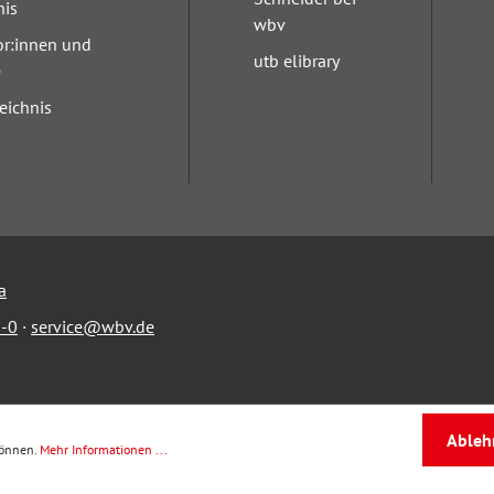
nis
wbv
or:innen und
utb elibrary
e
eichnis
a
-0
·
service@wbv.de
Ableh
können.
Mehr Informationen ...