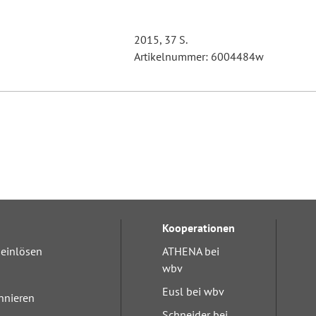
2015, 37 S.
Artikelnummer: 6004484w
Kooperationen
einlösen
ATHENA bei
wbv
Eusl bei wbv
nnieren
Schneider bei