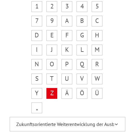
1
2
3
4
5
7
9
A
B
C
D
E
F
G
H
I
J
K
L
M
N
O
P
Q
R
S
T
U
V
W
Y
Z
Ä
Ö
Ü
„