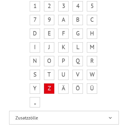
1
2
3
4
5
7
9
A
B
C
D
E
F
G
H
I
J
K
L
M
N
O
P
Q
R
S
T
U
V
W
Y
Z
Ä
Ö
Ü
„