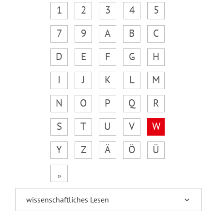
1
2
3
4
5
7
9
A
B
C
D
E
F
G
H
I
J
K
L
M
N
O
P
Q
R
S
T
U
V
W
Y
Z
Ä
Ö
Ü
„