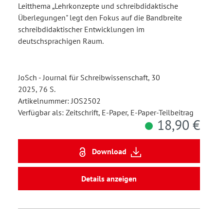
Überlegungen - Teil I
Leitthema „Lehrkonzepte und schreibdidaktische
Überlegungen" legt den Fokus auf die Bandbreite
schreibdidaktischer Entwicklungen im
deutschsprachigen Raum.
JoSch - Journal für Schreibwissenschaft, 30
2025, 76 S.
Artikelnummer: JOS2502
Verfügbar als: Zeitschrift, E-Paper, E-Paper-Teilbeitrag
18,90 €
Download
Details anzeigen