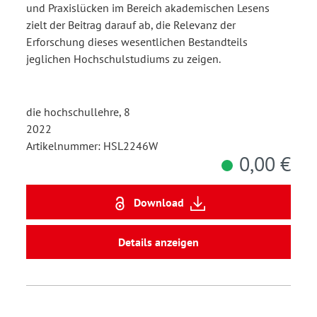
Research-Studie im
und Praxislücken im Bereich akademischen Lesens
Bereich Deutsch als
zielt der Beitrag darauf ab, die Relevanz der
Erforschung dieses wesentlichen Bestandteils
Fremdsprache
jeglichen Hochschulstudiums zu zeigen.
die hochschullehre, 8
2022
Artikelnummer: HSL2246W
0,00 €
Download
Details anzeigen