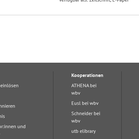
Kooperationen
einlösen
ATHENA bei
wbv
Eusl bei wbv
nnieren
Schneider bei
nis
wbv
or:innen und
utb elibrary
e