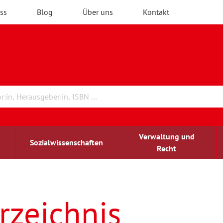
ss
Blog
Über uns
Kontakt
Verwaltung und
Sozialwissenschaften
Recht
rchitektur
ildungsforschung
irchenrecht
Erwachsenenbildung
blind-sehbehindert
rzeichnis