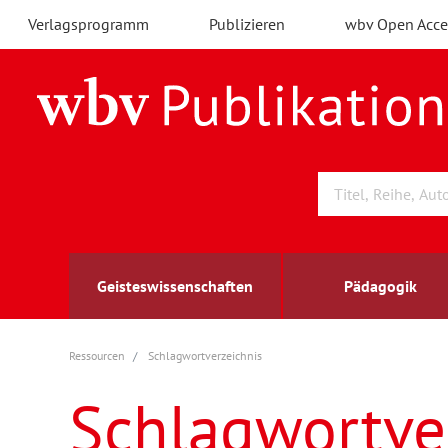
Verlagsprogramm
Publizieren
wbv Open Acce
Geisteswissenschaften
Pädagogik
Ressourcen
Schlagwortverzeichnis
Archäologie
Arbeitsmarktforschung
Berufs- und Wirtschaftspädagogik
Außenwirtschaft
berufsbildung
A
B
K
Schlagwortve