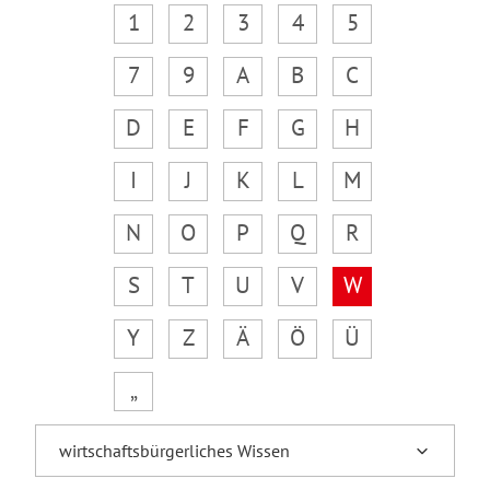
1
2
3
4
5
7
9
A
B
C
D
E
F
G
H
I
J
K
L
M
N
O
P
Q
R
S
T
U
V
W
Y
Z
Ä
Ö
Ü
„