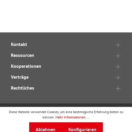
Kontakt
Ressourcen
Kooperationen
Verträge
Rechtliches
Diese Website verwendet Cookies, um eine bestmögliche Erfahrung bieten zu
wbv Publikation
ist ein Geschäftsbereich von
wbv
können.
Mehr Informationen ...
Media
Ablehnen
Konfigurieren