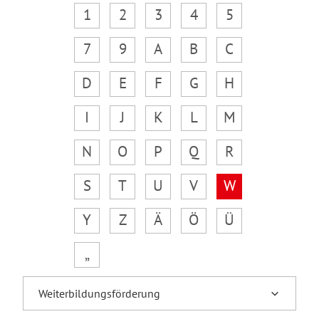
1
2
3
4
5
7
9
A
B
C
D
E
F
G
H
I
J
K
L
M
N
O
P
Q
R
S
T
U
V
W
Y
Z
Ä
Ö
Ü
„