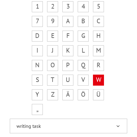
1
2
3
4
5
7
9
A
B
C
D
E
F
G
H
I
J
K
L
M
N
O
P
Q
R
S
T
U
V
W
Y
Z
Ä
Ö
Ü
„