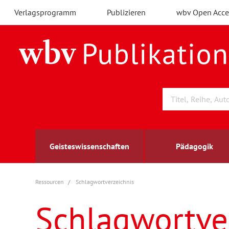
Verlagsprogramm
Publizieren
wbv Open Acce
Geisteswissenschaften
Pädagogik
Ressourcen
Schlagwortverzeichnis
Archäologie
Arbeitsmarktforschung
Berufs- und Wirtschaftspädagogik
Außenwirtschaft
berufsbildung
A
B
K
Schlagwortve