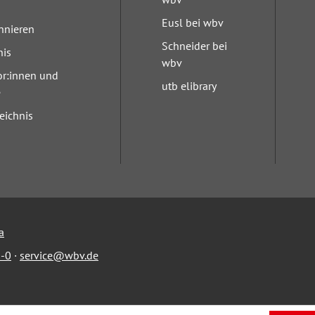
Eusl bei wbv
nnieren
Schneider bei
nis
wbv
or:innen und
utb elibrary
e
eichnis
a
-0
·
service@wbv.de