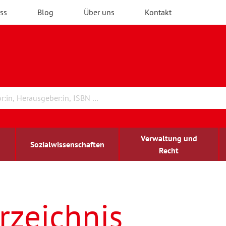
ss
Blog
Über uns
Kontakt
Verwaltung und
Sozialwissenschaften
Recht
rchitektur
ildungsforschung
irchenrecht
Erwachsenenbildung
blind-sehbehindert
rzeichnis