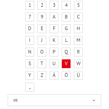
1
2
3
4
5
7
9
A
B
C
D
E
F
G
H
I
J
K
L
M
N
O
P
Q
R
S
T
U
V
W
Y
Z
Ä
Ö
Ü
„