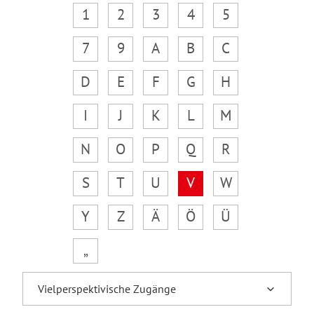
1
2
3
4
5
7
9
A
B
C
D
E
F
G
H
I
J
K
L
M
N
O
P
Q
R
S
T
U
V
W
Y
Z
Ä
Ö
Ü
„