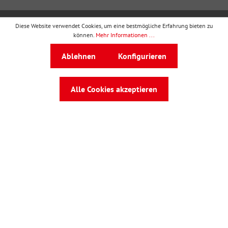
Diese Website verwendet Cookies, um eine bestmögliche Erfahrung bieten zu
wbv Publikation
ist ein Geschäftsbereich von
wbv
können.
Mehr Informationen ...
Media
Ablehnen
Konfigurieren
Auf dem Esch 4 · 33619 Bielefeld · Telefon
0521
91101-0
·
service@wbv.de
Alle Cookies akzeptieren
Folgen Sie uns auf: