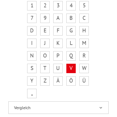
1
2
3
4
5
7
9
A
B
C
D
E
F
G
H
I
J
K
L
M
N
O
P
Q
R
S
T
U
V
W
Y
Z
Ä
Ö
Ü
„