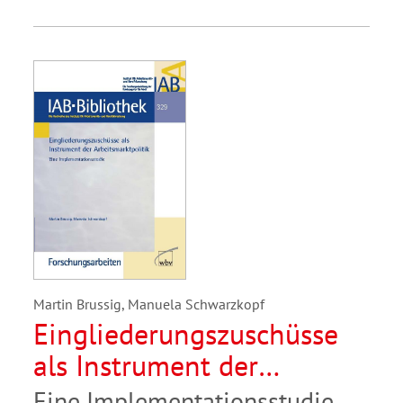
Martin Brussig, Manuela Schwarzkopf
Eingliederungszuschüsse
als Instrument der
Arbeitsmarktpolitik
Eine Implementationsstudie