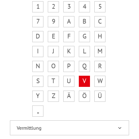
1
2
3
4
5
7
9
A
B
C
D
E
F
G
H
I
J
K
L
M
N
O
P
Q
R
S
T
U
V
W
Y
Z
Ä
Ö
Ü
„