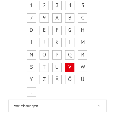
1
2
3
4
5
7
9
A
B
C
D
E
F
G
H
I
J
K
L
M
N
O
P
Q
R
S
T
U
V
W
Y
Z
Ä
Ö
Ü
„