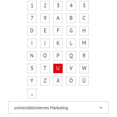
1
2
3
4
5
7
9
A
B
C
D
E
F
G
H
I
J
K
L
M
N
O
P
Q
R
S
T
U
V
W
Y
Z
Ä
Ö
Ü
„