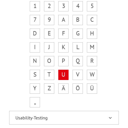
1
2
3
4
5
7
9
A
B
C
D
E
F
G
H
I
J
K
L
M
N
O
P
Q
R
S
T
U
V
W
Y
Z
Ä
Ö
Ü
„