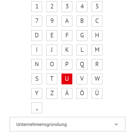
1
2
3
4
5
7
9
A
B
C
D
E
F
G
H
I
J
K
L
M
N
O
P
Q
R
S
T
U
V
W
Y
Z
Ä
Ö
Ü
„