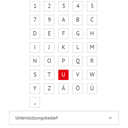
1
2
3
4
5
7
9
A
B
C
D
E
F
G
H
I
J
K
L
M
N
O
P
Q
R
S
T
U
V
W
Y
Z
Ä
Ö
Ü
„