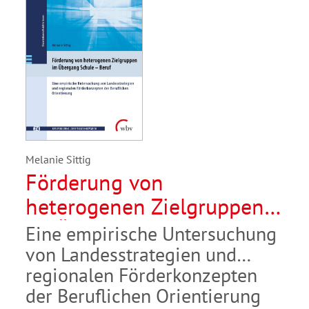
Melanie Sittig
Förderung von
heterogenen Zielgruppen
im Übergang Schule –
Eine empirische Untersuchung
Beruf
von Landesstrategien und
regionalen Förderkonzepten
der Beruflichen Orientierung