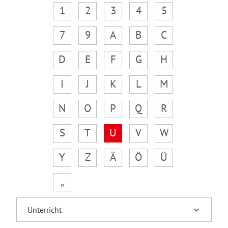
1
2
3
4
5
7
9
A
B
C
D
E
F
G
H
I
J
K
L
M
N
O
P
Q
R
S
T
U
V
W
Y
Z
Ä
Ö
Ü
„