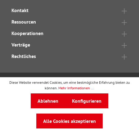
Kontakt
Ressourcen
Kooperationen
Verträge
Rechtliches
Diese Website verwendet Cookies, um eine bestmögliche Erfahrung bieten zu
wbv Publikation
ist ein Geschäftsbereich von
wbv
können.
Mehr Informationen ...
Media
Ablehnen
Konfigurieren
Auf dem Esch 4 · 33619 Bielefeld · Telefon
0521
91101-0
·
service@wbv.de
Alle Cookies akzeptieren
Folgen Sie uns auf: