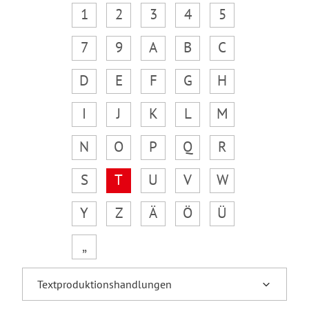
1
2
3
4
5
7
9
A
B
C
D
E
F
G
H
I
J
K
L
M
N
O
P
Q
R
S
T
U
V
W
Y
Z
Ä
Ö
Ü
„