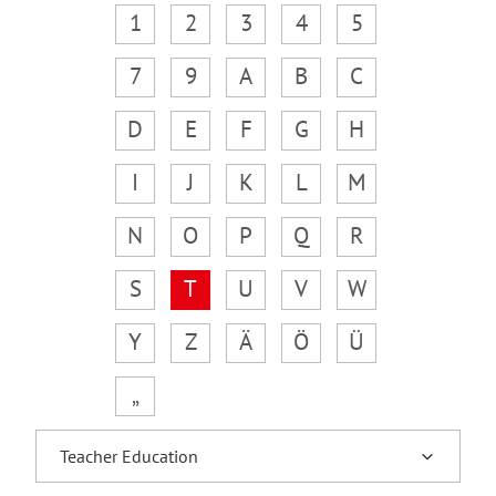
1
2
3
4
5
7
9
A
B
C
D
E
F
G
H
I
J
K
L
M
N
O
P
Q
R
S
T
U
V
W
Y
Z
Ä
Ö
Ü
„