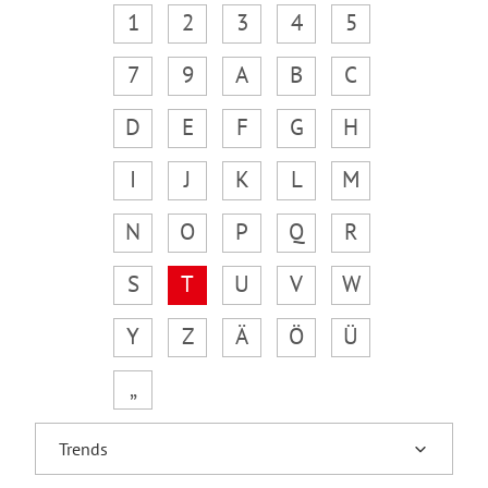
1
2
3
4
5
7
9
A
B
C
D
E
F
G
H
I
J
K
L
M
N
O
P
Q
R
S
T
U
V
W
Y
Z
Ä
Ö
Ü
„