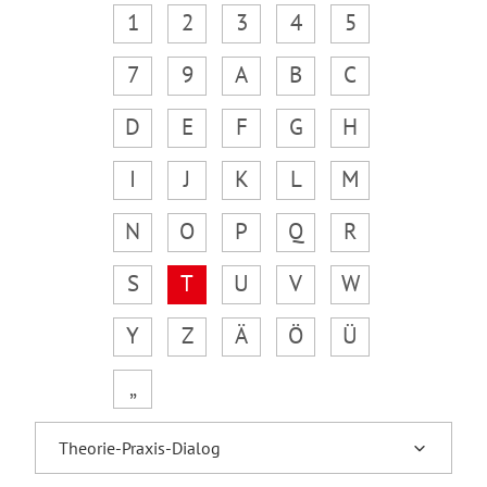
1
2
3
4
5
7
9
A
B
C
D
E
F
G
H
I
J
K
L
M
N
O
P
Q
R
S
T
U
V
W
Y
Z
Ä
Ö
Ü
„