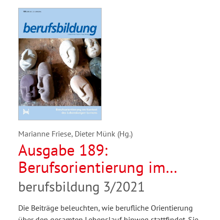
Marianne Friese, Dieter Münk (Hg.)
Ausgabe 189:
Berufsorientierung im
Kontext des Lebenslangen
berufsbildung 3/2021
Lernens
Die Beiträge beleuchten, wie berufliche Orientierung
über den gesamten Lebenslauf hinweg stattfindet. Sie