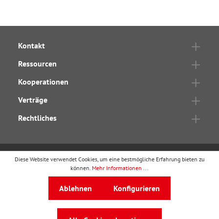
Kontakt
Ressourcen
Kooperationen
Verträge
Rechtliches
Diese Website verwendet Cookies, um eine bestmögliche Erfahrung bieten zu
wbv Publikation
ist ein Geschäftsbereich von
wbv
können.
Mehr Informationen ...
Media
Ablehnen
Konfigurieren
Auf dem Esch 4 · 33619 Bielefeld · Telefon
0521
91101-0
·
service@wbv.de