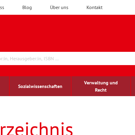
ss
Blog
Über uns
Kontakt
Verwaltung und
Sozialwissenschaften
Recht
rchitektur
ildungsforschung
irchenrecht
Erwachsenenbildung
blind-sehbehindert
rzeichnis