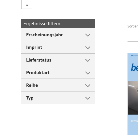
„
Forum Arbeitslehre
Ergebnisse filtern
Sortie
Erscheinungsjahr
Imprint
Lieferstatus
Produktart
Reihe
Typ