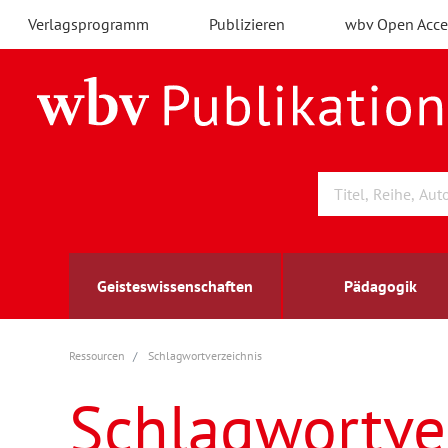
Verlagsprogramm
Publizieren
wbv Open Acce
Geisteswissenschaften
Pädagogik
Ressourcen
Schlagwortverzeichnis
Archäologie
Arbeitsmarktforschung
Berufs- und Wirtschaftspädagogik
Außenwirtschaft
berufsbildung
A
B
K
Schlagwortve