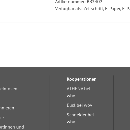
Artikelnummer: BB2402
Verfügbar als: Zeitschrift, E-Paper, E-P
Kooperationen
einlösen
ATHENA bei
wbv
Eusl bei wbv
nnieren
Schneider bei
nis
wbv
or:innen und