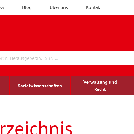
ss
Blog
Über uns
Kontakt
Verwaltung und
Sozialwissenschaften
Recht
rchitektur
ildungsforschung
irchenrecht
Erwachsenenbildung
blind-sehbehindert
rzeichnis