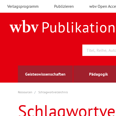
Verlagsprogramm
Publizieren
wbv Open Acce
Geisteswissenschaften
Pädagogik
Ressourcen
Schlagwortverzeichnis
Archäologie
Arbeitsmarktforschung
Berufs- und Wirtschaftspädagogik
Außenwirtschaft
berufsbildung
A
B
K
Schlagwortve