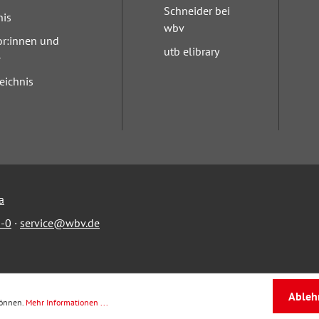
Schneider bei
nis
wbv
or:innen und
utb elibrary
e
eichnis
a
-0
·
service@wbv.de
Ableh
können.
Mehr Informationen ...