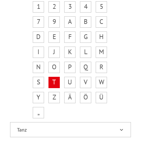
1
2
3
4
5
7
9
A
B
C
D
E
F
G
H
I
J
K
L
M
N
O
P
Q
R
S
T
U
V
W
Y
Z
Ä
Ö
Ü
„