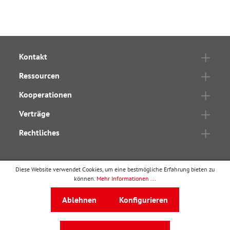
Kontakt
Ressourcen
Kooperationen
Verträge
Rechtliches
Diese Website verwendet Cookies, um eine bestmögliche Erfahrung bieten zu
können.
Mehr Informationen ...
wbv Publikation
ist ein Geschäftsbereich von
wbv
Media
Ablehnen
Konfigurieren
Auf dem Esch 4 · 33619 Bielefeld · Telefon
0521
91101-0
·
service@wbv.de