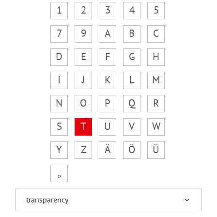
1
2
3
4
5
7
9
A
B
C
D
E
F
G
H
I
J
K
L
M
N
O
P
Q
R
S
T
U
V
W
Y
Z
Ä
Ö
Ü
„