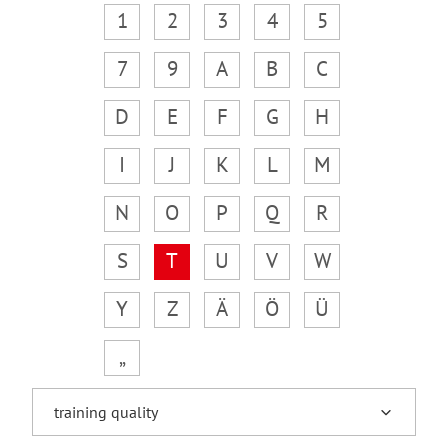
1
2
3
4
5
7
9
A
B
C
D
E
F
G
H
I
J
K
L
M
N
O
P
Q
R
S
T
U
V
W
Y
Z
Ä
Ö
Ü
„