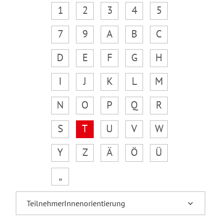
1
2
3
4
5
7
9
A
B
C
D
E
F
G
H
I
J
K
L
M
N
O
P
Q
R
S
T
U
V
W
Y
Z
Ä
Ö
Ü
„