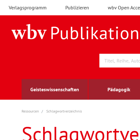
Verlagsprogramm
Publizieren
wbv Open Acce
Geisteswissenschaften
Pädagogik
Ressourcen
Schlagwortverzeichnis
Archäologie
Arbeitsmarktforschung
Berufs- und Wirtschaftspädagogik
Außenwirtschaft
berufsbildung
A
B
K
Schlagwortve