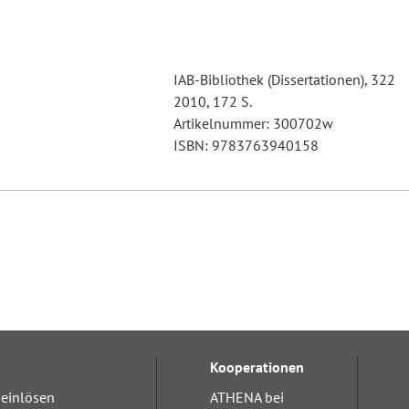
IAB-Bibliothek (Dissertationen), 322
2010, 172 S.
Artikelnummer: 300702w
ISBN: 9783763940158
Kooperationen
einlösen
ATHENA bei