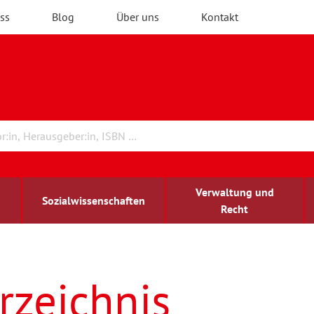
ss
Blog
Über uns
Kontakt
Verwaltung und
Sozialwissenschaften
Recht
rchitektur
ildungsforschung
irchenrecht
Erwachsenenbildung
blind-sehbehindert
rzeichnis