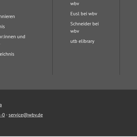
wbv
Eusl bei wbv
nnieren
Schneider bei
nis
wbv
or:innen und
utb elibrary
e
eichnis
a
-0
·
service@wbv.de