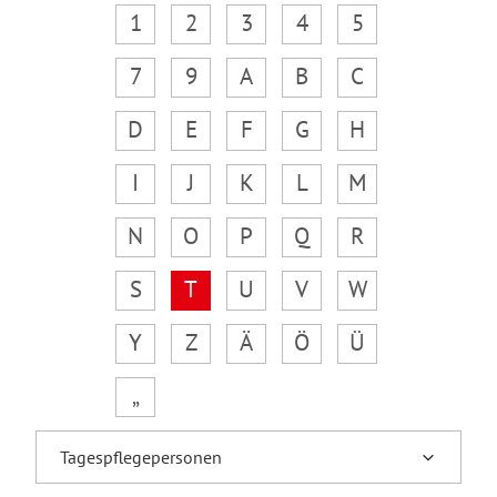
1
2
3
4
5
7
9
A
B
C
D
E
F
G
H
I
J
K
L
M
N
O
P
Q
R
S
T
U
V
W
Y
Z
Ä
Ö
Ü
„