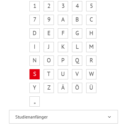
1
2
3
4
5
7
9
A
B
C
D
E
F
G
H
I
J
K
L
M
N
O
P
Q
R
S
T
U
V
W
Y
Z
Ä
Ö
Ü
„