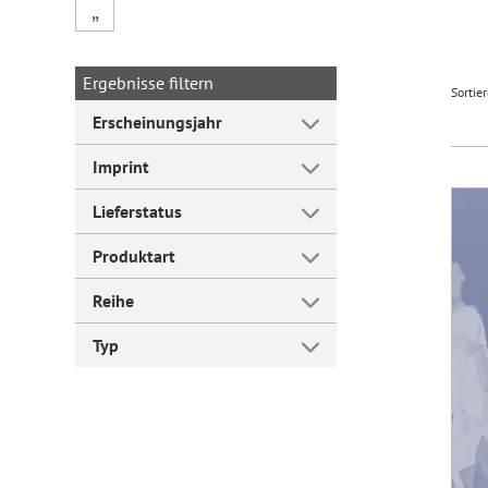
„
Forum Arbeitslehre
Ergebnisse filtern
Sortie
Erscheinungsjahr
Imprint
Lieferstatus
Produktart
Reihe
Typ