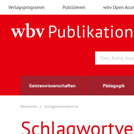
Verlagsprogramm
Publizieren
wbv Open Acce
Geisteswissenschaften
Pädagogik
Ressourcen
Schlagwortverzeichnis
Archäologie
Arbeitsmarktforschung
Berufs- und Wirtschaftspädagogik
Außenwirtschaft
berufsbildung
A
B
K
Schlagwortve