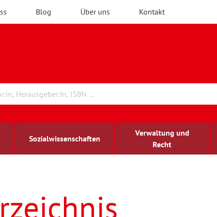
ss
Blog
Über uns
Kontakt
Verwaltung und
Sozialwissenschaften
Recht
rchitektur
ildungsforschung
irchenrecht
Erwachsenenbildung
blind-sehbehindert
rzeichnis