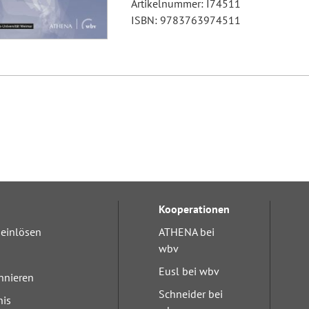
Artikelnummer: I74511
ISBN: 9783763974511
Kooperationen
einlösen
ATHENA bei
wbv
Eusl bei wbv
nnieren
Schneider bei
nis